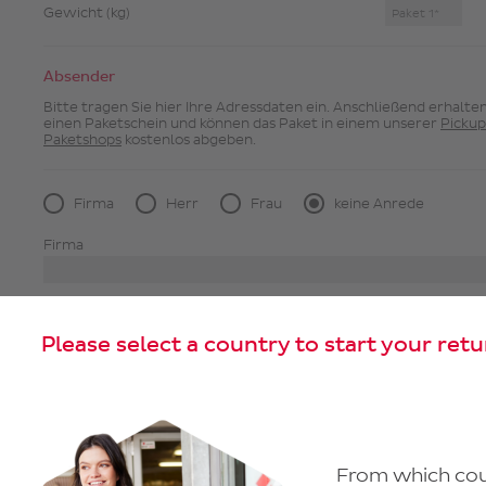
Gewicht (kg)
Absender
Bitte tragen Sie hier Ihre Adressdaten ein. Anschließend erhalten
einen Paketschein und können das Paket in einem unserer
Pickup
Paketshops
kostenlos abgeben.
Firma
Herr
Frau
keine Anrede
Firma
Vorname
Nachname
Please select a country to start your retu
Land*
PLZ*
Ort*
From which coun