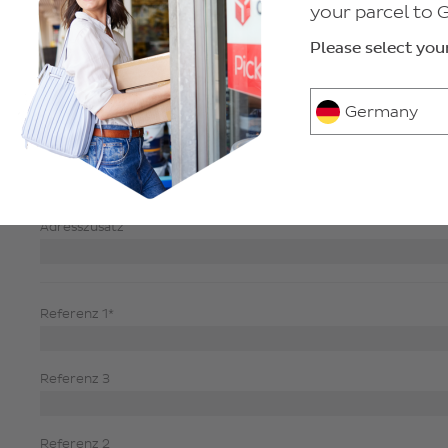
your parcel to
Straße*
Hausnummer
Please select you
Telefon
Germany
E-Mail*
Adresszusatz
Referenz 1*
Referenz 3
Referenz 2