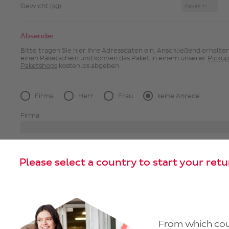
Gewicht (kg)
Absender
Bitte tragen Sie hier Ihre Adressdaten ein. Anschließend erhalten
einen Paketschein und können das Paket in einem unserer
Pickup
Paketshops
kostenlos abgeben.
Firma
Herr
Frau
keine Anrede
Firma
Vorname
Nachname
Please select a country to start your retu
Land*
PLZ*
Ort*
From which coun