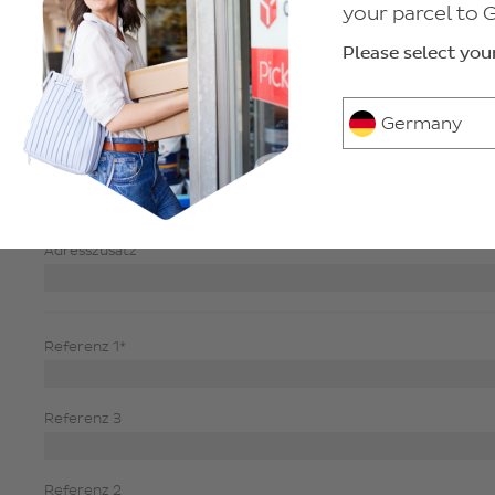
your parcel to
Straße*
Hausnummer
Please select you
Telefon
Germany
E-Mail*
Adresszusatz
Referenz 1*
Referenz 3
Referenz 2